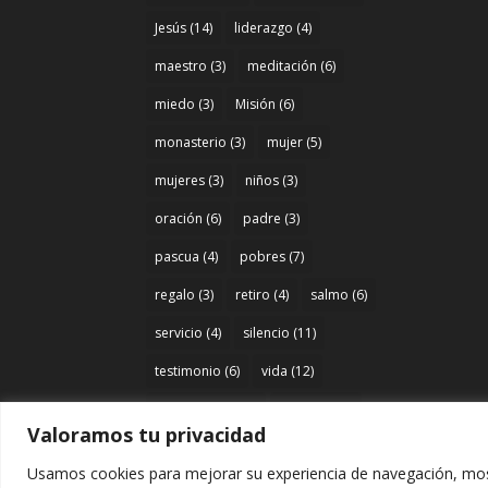
Jesús
(14)
liderazgo
(4)
maestro
(3)
meditación
(6)
miedo
(3)
Misión
(6)
monasterio
(3)
mujer
(5)
mujeres
(3)
niños
(3)
oración
(6)
padre
(3)
pascua
(4)
pobres
(7)
regalo
(3)
retiro
(4)
salmo
(6)
servicio
(4)
silencio
(11)
testimonio
(6)
vida
(12)
Vida religiosa
(6)
vocación
(7)
Valoramos tu privacidad
Usamos cookies para mejorar su experiencia de navegación, mos