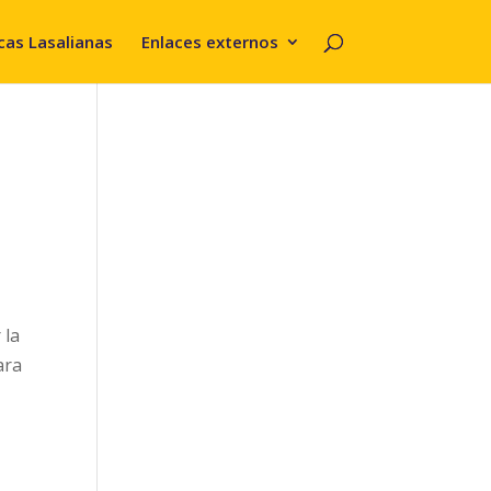
cas Lasalianas
Enlaces externos
,
 la
ara