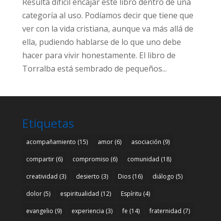
Resulta difícil encajar este libro dentro de una
categoría al uso. Podíamos decir que tiene que
ver con la vida cristiana, aunque va más allá de
ella, pudiendo hablarse de lo que uno debe
hacer para vivir honestamente. El libro de
Torralba está sembrado de pequeños...
Etiquetas
acompañamiento
(15)
amor
(6)
asociación
(9)
compartir
(6)
compromiso
(6)
comunidad
(18)
creatividad
(3)
desierto
(3)
Dios
(16)
diálogo
(5)
dolor
(5)
espiritualidad
(12)
Espíritu
(4)
evangelio
(9)
experiencia
(3)
fe
(14)
fraternidad
(7)