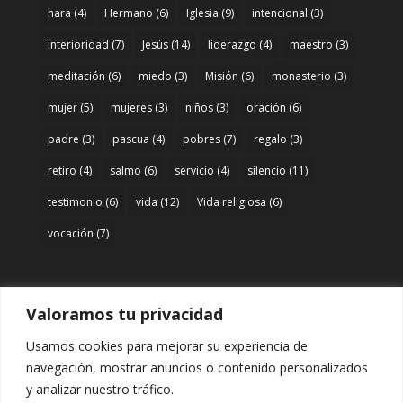
hara
(4)
Hermano
(6)
Iglesia
(9)
intencional
(3)
interioridad
(7)
Jesús
(14)
liderazgo
(4)
maestro
(3)
meditación
(6)
miedo
(3)
Misión
(6)
monasterio
(3)
mujer
(5)
mujeres
(3)
niños
(3)
oración
(6)
padre
(3)
pascua
(4)
pobres
(7)
regalo
(3)
retiro
(4)
salmo
(6)
servicio
(4)
silencio
(11)
testimonio
(6)
vida
(12)
Vida religiosa
(6)
vocación
(7)
Valoramos tu privacidad
Acceso
Usamos cookies para mejorar su experiencia de
Entrar
navegación, mostrar anuncios o contenido personalizados
y analizar nuestro tráfico.