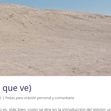
 que ve)
0
|
Pistas para oración personal y comunitaria
o es, más bien, como se dice en la introducción del mismo: u