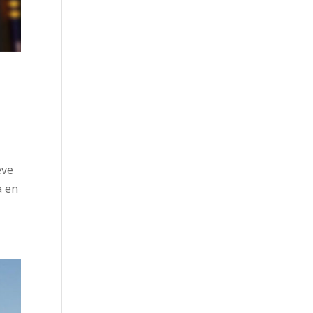
eve
a en