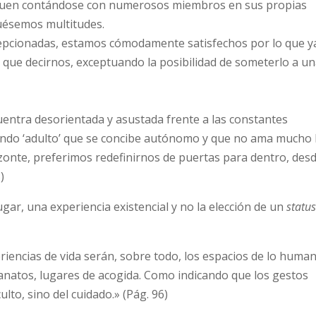
guen contándose con numerosos miembros en sus propias
uésemos multitudes.
pcionadas, estamos cómodamente satisfechos por lo que y
 que decirnos, exceptuando la posibilidad de someterlo a u
cuentra desorientada y asustada frente a las constantes
undo ‘adulto’ que se concibe autónomo y que no ama mucho 
zonte, preferimos redefinirnos de puertas para dentro, desd
)
ugar, una experiencia existencial y no la elección de un
statu
riencias de vida serán, sobre todo, los espacios de lo huma
rfanatos, lugares de acogida. Como indicando que los gestos
lto, sino del cuidado.» (Pág. 96)