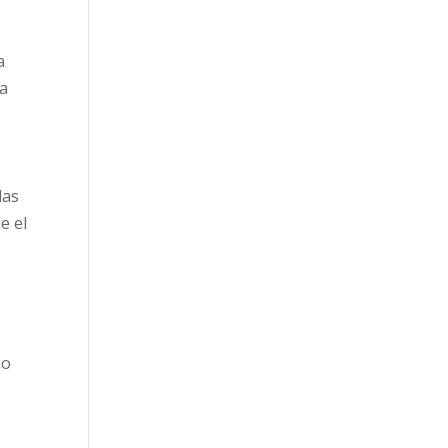
a
na
las
e el
s
no