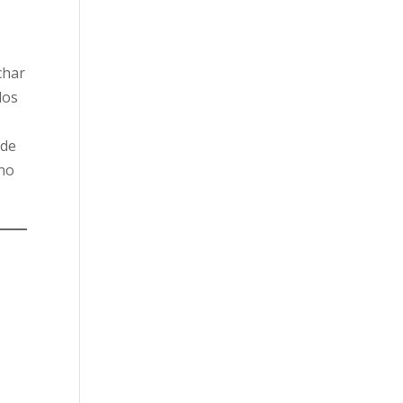
char
los
 de
ino