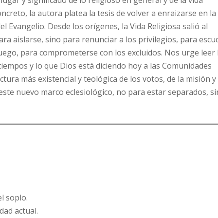
 lugar y significado de lo religioso en general y de la vida
oncreto, la autora platea la tesis de volver a enraizarse en la
del Evangelio. Desde los orígenes, la Vida Religiosa salió al
ara aislarse, sino para renunciar a los privilegios, para escu
 luego, para comprometerse con los excluidos. Nos urge leer 
 tiempos y lo que Dios está diciendo hoy a las Comunidades
ctura más existencial y teológica de los votos, de la misión y
 este nuevo marco eclesiológico, no para estar separados, s
l soplo.
dad actual.