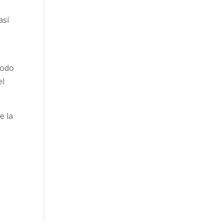
así
 modo
el
e la