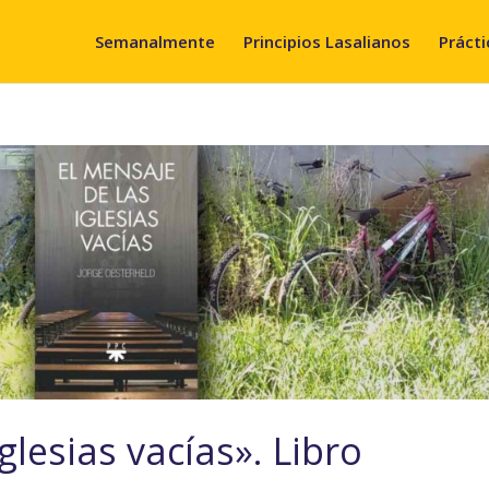
Semanalmente
Principios Lasalianos
Prácti
glesias vacías». Libro