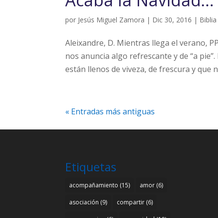
Acaba la Navidad…
por
Jesús Miguel Zamora
|
Dic 30, 2016
|
Biblia
Aleixandre, D. Mientras llega el verano, P
nos anuncia algo refrescante y de “a pie”.
están llenos de viveza, de frescura y que n
« Entradas más antiguas
Etiquetas
acompañamiento
(15)
amor
(6)
asociación
(9)
compartir
(6)