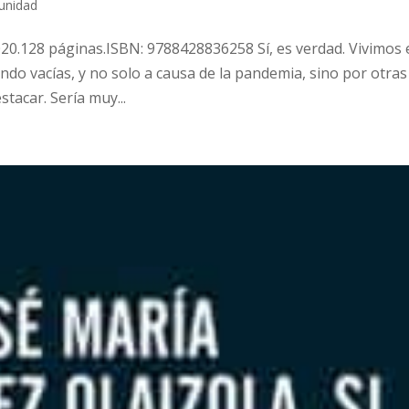
unidad
 2020.128 páginas.ISBN: 9788428836258 Sí, es verdad. Vivimos
ndo vacías, y no solo a causa de la pandemia, sino por otras
tacar. Sería muy...