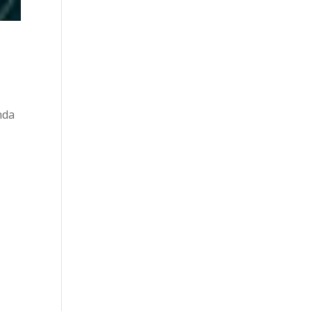
nda
,