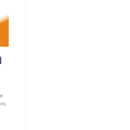
d
e!
ero,