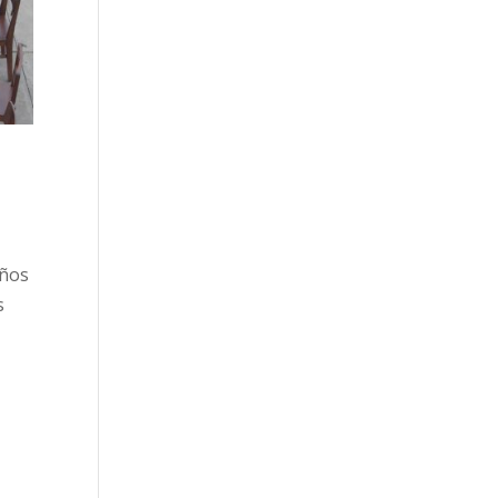
años
s