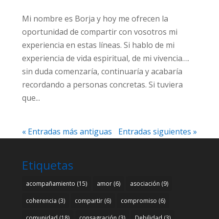
Mi nombre es Borja y hoy me ofrecen la
oportunidad de compartir con vosotros mi
experiencia en estas líneas. Si hablo de mi
experiencia de vida espiritual, de mi vivencia….
sin duda comenzaría, continuaría y acabaría
recordando a personas concretas. Si tuviera
que...
« Entradas más antiguas
Entradas siguientes »
Etiquetas
acompañamiento
(15)
amor
(6)
asociación
(9)
coherencia
(3)
compartir
(6)
compromiso
(6)
comunidad
(18)
consagración
(3)
Debilidad
(3)