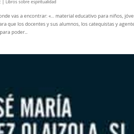
2
|
Libros sobre espiritualidad
nde vas a encontrar: «… material educativo para niños, jóv
para que los docentes y sus alumnos, los catequistas y agent
para poder...