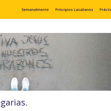
Semanalmente
Principios Lasalianos
Prácti
egarias.