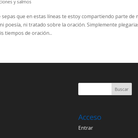
ciones y salmos
e sepas que en estas líneas te estoy compartiendo parte de 
ni poesía, ni tratado sobre la oración. Simplemente plegaria
s tiempos de oración...
Acceso
Entrar