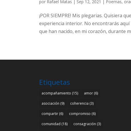
por
Rafael Matas
|
Sep 12, 2021
|
Poemas, ora
¡POR SIEMPRE! Mis plegarias. Quisiera qu
experiencia interior. No encontrarás aquí 
que han nacido, en mi corazón, durante mi
Etiquetas
acompañamiento
(15)
amor
(6)
asociación
(9)
coherencia
(3)
compartir
(6)
compromiso
(6)
comunidad
(18)
consagración
(3)