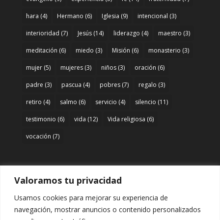
hara
(4)
Hermano
(6)
Iglesia
(9)
intencional
(3)
interioridad
(7)
Jesús
(14)
liderazgo
(4)
maestro
(3)
meditación
(6)
miedo
(3)
Misión
(6)
monasterio
(3)
mujer
(5)
mujeres
(3)
niños
(3)
oración
(6)
padre
(3)
pascua
(4)
pobres
(7)
regalo
(3)
retiro
(4)
salmo
(6)
servicio
(4)
silencio
(11)
testimonio
(6)
vida
(12)
Vida religiosa
(6)
vocación
(7)
Valoramos tu privacidad
Acceso
Usamos cookies para mejorar su experiencia de
Entrar
navegación, mostrar anuncios o contenido personalizados