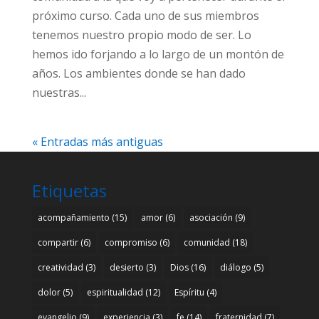
próximo curso. Cada uno de sus miembros
tenemos nuestro propio modo de ser. Lo
hemos ido forjando a lo largo de un montón de
años. Los ambientes donde se han dado
nuestras...
« Entradas más antiguas
Etiquetas
acompañamiento
(15)
amor
(6)
asociación
(9)
compartir
(6)
compromiso
(6)
comunidad
(18)
creatividad
(3)
desierto
(3)
Dios
(16)
diálogo
(5)
dolor
(5)
espiritualidad
(12)
Espíritu
(4)
evangelio
(9)
experiencia
(3)
fe
(14)
fraternidad
(7)