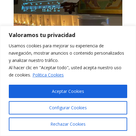
Valoramos tu privacidad
Usamos cookies para mejorar su experiencia de
navegación, mostrar anuncios o contenido personalizados
y analizar nuestro tráfico.
Al hacer clic en "Aceptar todo", usted acepta nuestro uso
de cookies.
Politica Cookies
Aceptar Cookies
Etiquetas
Configurar Cookies
acompañamiento
(15)
amor
(6)
asociación
(9)
compartir
(6)
compromiso
(6)
comunidad
(18)
Rechazar Cookies
creatividad
(3)
desierto
(3)
Dios
(16)
diálogo
(5)