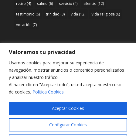
retiro
(4)
salmo
(6)
servicio
(4)
silencio
(12)
testimonio
(6)
trinidad
(3)
vida
(12)
Vida religiosa
(6)
vocación
(7)
Valoramos tu privacidad
Acceso
Usamos cookies para mejorar su experiencia de
Entrar
navegación, mostrar anuncios o contenido personalizados
y analizar nuestro tráfico.
Al hacer clic en "Aceptar todo", usted acepta nuestro uso
de cookies.
Politica Cookies
Aceptar Cookies
Configurar Cookies
Diseñado por
Elegant Themes
| Desarrollado