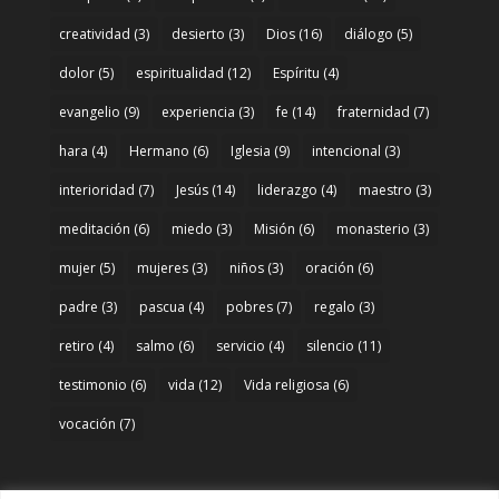
creatividad
(3)
desierto
(3)
Dios
(16)
diálogo
(5)
dolor
(5)
espiritualidad
(12)
Espíritu
(4)
evangelio
(9)
experiencia
(3)
fe
(14)
fraternidad
(7)
hara
(4)
Hermano
(6)
Iglesia
(9)
intencional
(3)
interioridad
(7)
Jesús
(14)
liderazgo
(4)
maestro
(3)
meditación
(6)
miedo
(3)
Misión
(6)
monasterio
(3)
mujer
(5)
mujeres
(3)
niños
(3)
oración
(6)
padre
(3)
pascua
(4)
pobres
(7)
regalo
(3)
retiro
(4)
salmo
(6)
servicio
(4)
silencio
(11)
testimonio
(6)
vida
(12)
Vida religiosa
(6)
vocación
(7)