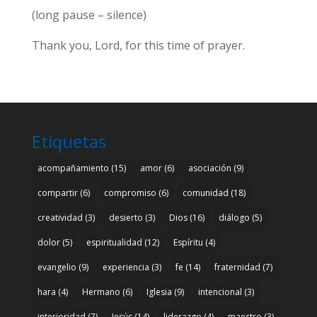
(long pause – silence)
Thank you, Lord, for this time of prayer.
Etiquetas
acompañamiento
(15)
amor
(6)
asociación
(9)
compartir
(6)
compromiso
(6)
comunidad
(18)
creatividad
(3)
desierto
(3)
Dios
(16)
diálogo
(5)
dolor
(5)
espiritualidad
(12)
Espíritu
(4)
evangelio
(9)
experiencia
(3)
fe
(14)
fraternidad
(7)
hara
(4)
Hermano
(6)
Iglesia
(9)
intencional
(3)
interioridad
(7)
Jesús
(14)
liderazgo
(4)
maestro
(3)