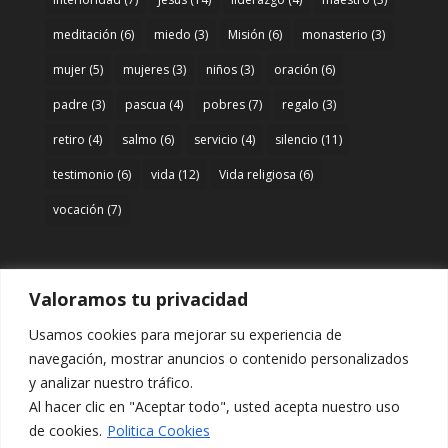
meditación
(6)
miedo
(3)
Misión
(6)
monasterio
(3)
mujer
(5)
mujeres
(3)
niños
(3)
oración
(6)
padre
(3)
pascua
(4)
pobres
(7)
regalo
(3)
retiro
(4)
salmo
(6)
servicio
(4)
silencio
(11)
testimonio
(6)
vida
(12)
Vida religiosa
(6)
vocación
(7)
Valoramos tu privacidad
Acceso
Usamos cookies para mejorar su experiencia de
Entrar
navegación, mostrar anuncios o contenido personalizados
y analizar nuestro tráfico.
Al hacer clic en "Aceptar todo", usted acepta nuestro uso
de cookies.
Politica Cookies