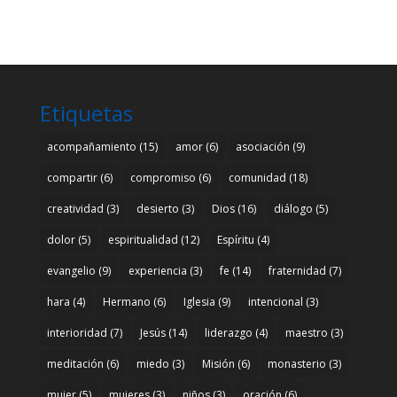
Etiquetas
acompañamiento
(15)
amor
(6)
asociación
(9)
compartir
(6)
compromiso
(6)
comunidad
(18)
creatividad
(3)
desierto
(3)
Dios
(16)
diálogo
(5)
dolor
(5)
espiritualidad
(12)
Espíritu
(4)
evangelio
(9)
experiencia
(3)
fe
(14)
fraternidad
(7)
hara
(4)
Hermano
(6)
Iglesia
(9)
intencional
(3)
interioridad
(7)
Jesús
(14)
liderazgo
(4)
maestro
(3)
meditación
(6)
miedo
(3)
Misión
(6)
monasterio
(3)
mujer
(5)
mujeres
(3)
niños
(3)
oración
(6)