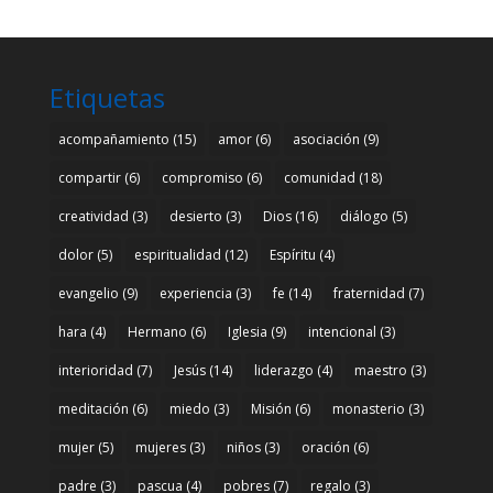
Etiquetas
acompañamiento
(15)
amor
(6)
asociación
(9)
compartir
(6)
compromiso
(6)
comunidad
(18)
creatividad
(3)
desierto
(3)
Dios
(16)
diálogo
(5)
dolor
(5)
espiritualidad
(12)
Espíritu
(4)
evangelio
(9)
experiencia
(3)
fe
(14)
fraternidad
(7)
hara
(4)
Hermano
(6)
Iglesia
(9)
intencional
(3)
interioridad
(7)
Jesús
(14)
liderazgo
(4)
maestro
(3)
meditación
(6)
miedo
(3)
Misión
(6)
monasterio
(3)
mujer
(5)
mujeres
(3)
niños
(3)
oración
(6)
padre
(3)
pascua
(4)
pobres
(7)
regalo
(3)