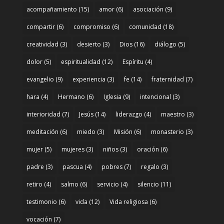
acompañamiento
(15)
amor
(6)
asociación
(9)
compartir
(6)
compromiso
(6)
comunidad
(18)
creatividad
(3)
desierto
(3)
Dios
(16)
diálogo
(5)
dolor
(5)
espiritualidad
(12)
Espíritu
(4)
evangelio
(9)
experiencia
(3)
fe
(14)
fraternidad
(7)
hara
(4)
Hermano
(6)
Iglesia
(9)
intencional
(3)
interioridad
(7)
Jesús
(14)
liderazgo
(4)
maestro
(3)
meditación
(6)
miedo
(3)
Misión
(6)
monasterio
(3)
mujer
(5)
mujeres
(3)
niños
(3)
oración
(6)
padre
(3)
pascua
(4)
pobres
(7)
regalo
(3)
retiro
(4)
salmo
(6)
servicio
(4)
silencio
(11)
testimonio
(6)
vida
(12)
Vida religiosa
(6)
vocación
(7)