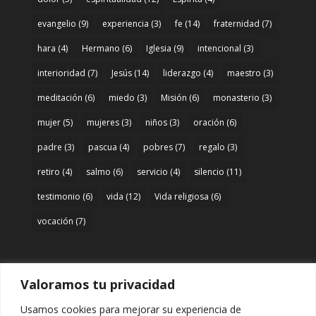
evangelio
(9)
experiencia
(3)
fe
(14)
fraternidad
(7)
hara
(4)
Hermano
(6)
Iglesia
(9)
intencional
(3)
interioridad
(7)
Jesús
(14)
liderazgo
(4)
maestro
(3)
meditación
(6)
miedo
(3)
Misión
(6)
monasterio
(3)
mujer
(5)
mujeres
(3)
niños
(3)
oración
(6)
padre
(3)
pascua
(4)
pobres
(7)
regalo
(3)
retiro
(4)
salmo
(6)
servicio
(4)
silencio
(11)
testimonio
(6)
vida
(12)
Vida religiosa
(6)
vocación
(7)
Valoramos tu privacidad
Acceso
Usamos cookies para mejorar su experiencia de