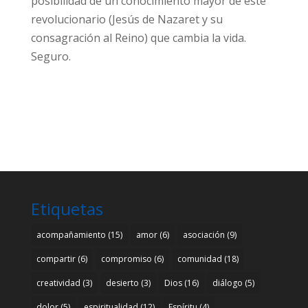
posibilidad de un conocimiento mayor de este
revolucionario (Jesús de Nazaret y su
consagración al Reino) que cambia la vida.
Seguro.
Etiquetas
acompañamiento
(15)
amor
(6)
asociación
(9)
compartir
(6)
compromiso
(6)
comunidad
(18)
creatividad
(3)
desierto
(3)
Dios
(16)
diálogo
(5)
dolor
(5)
espiritualidad
(12)
Espíritu
(4)