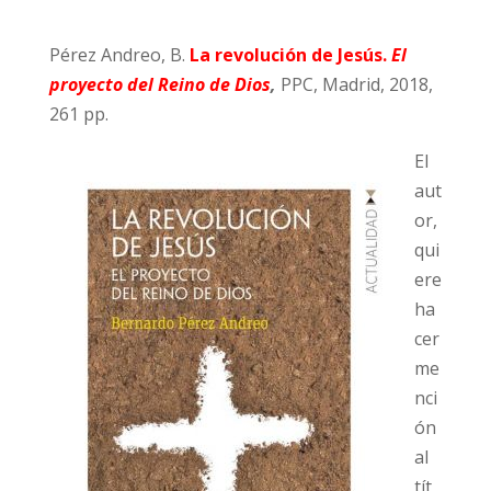
Pérez Andreo, B.
La revolución de Jesús.
El
proyecto del Reino de Dios
,
PPC, Madrid, 2018,
261 pp.
El
aut
or,
qui
ere
ha
cer
me
nci
ón
al
tít