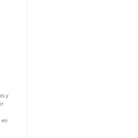
es y
er
o en