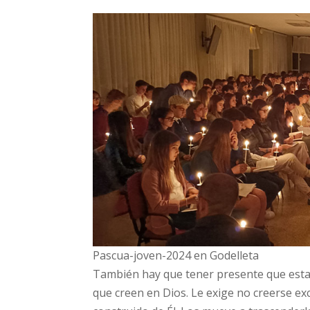
Pascua-joven-2024 en Godelleta
También hay que tener presente que esta
que creen en Dios. Le exige no creerse e