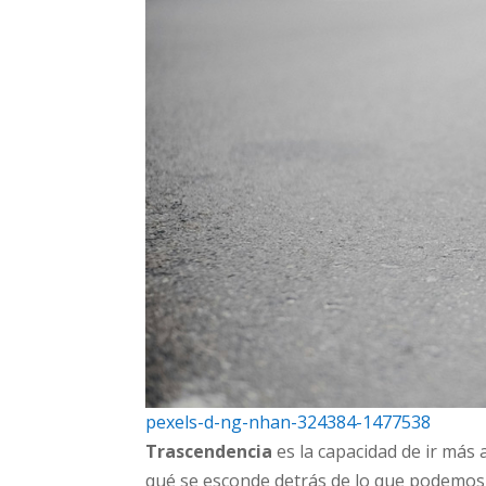
pexels-d-ng-nhan-324384-1477538
Trascendencia
es la capacidad de ir más 
qué se esconde detrás de lo que podemos 