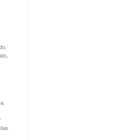
do,
ido,
a,
r
llas