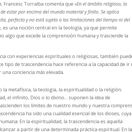
n
, Francesc Torralba comenta que
«En el ámbito religioso, la
a de estar por encima del mundo material y finito. Se aplica
ita, perfecta y no está sujeta a las limitaciones del tiempo ni del
o, es una noción central en la teología, ya que permite
mo algo que excede la comprensión humana y trasciende la
ia con experiencias espirituales o religiosas, también pued
te tipo de trascendencia hace referencia a la capacidad de ir
r una conciencia más elevada.
a metafísica, la teología, la espiritualidad o la religión.
d, el infinito, Dios o lo divino… suponen la idea de
rascienden los límites de nuestro mundo y nuestra compren
rascendencia ha sido una cualidad esencial de los dioses, cuya
 humana: En la espiritualidad, la trascendencia es aquella
anzar a partir de una determinada práctica espiritual. En l