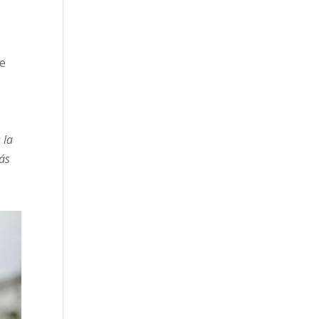
de
 la
ás