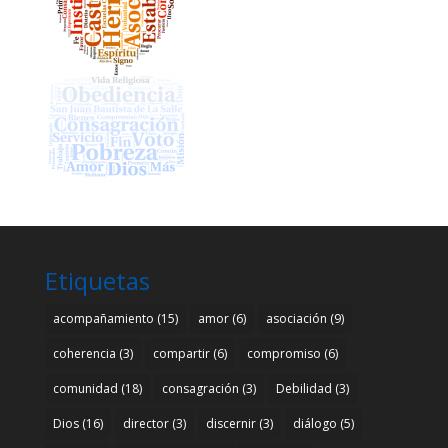
Etiquetas
acompañamiento
(15)
amor
(6)
asociación
(9)
coherencia
(3)
compartir
(6)
compromiso
(6)
comunidad
(18)
consagración
(3)
Debilidad
(3)
Dios
(16)
director
(3)
discernir
(3)
diálogo
(5)