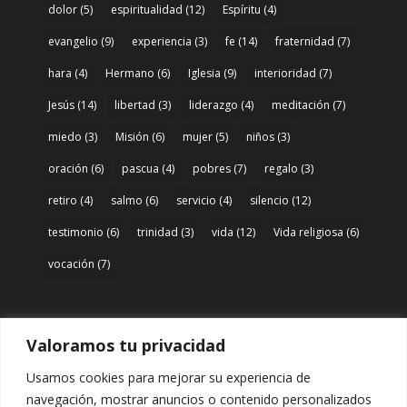
dolor
(5)
espiritualidad
(12)
Espíritu
(4)
evangelio
(9)
experiencia
(3)
fe
(14)
fraternidad
(7)
hara
(4)
Hermano
(6)
Iglesia
(9)
interioridad
(7)
Jesús
(14)
libertad
(3)
liderazgo
(4)
meditación
(7)
miedo
(3)
Misión
(6)
mujer
(5)
niños
(3)
oración
(6)
pascua
(4)
pobres
(7)
regalo
(3)
retiro
(4)
salmo
(6)
servicio
(4)
silencio
(12)
testimonio
(6)
trinidad
(3)
vida
(12)
Vida religiosa
(6)
vocación
(7)
Valoramos tu privacidad
Acceso
Usamos cookies para mejorar su experiencia de
Entrar
navegación, mostrar anuncios o contenido personalizados