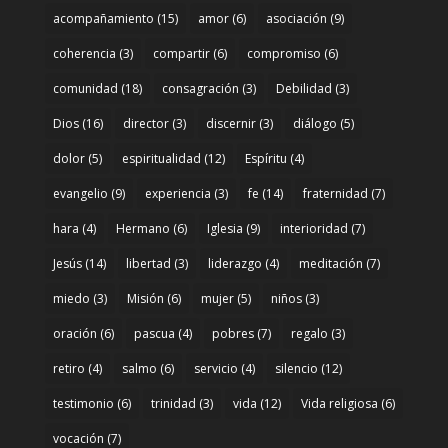
acompañamiento
(15)
amor
(6)
asociación
(9)
coherencia
(3)
compartir
(6)
compromiso
(6)
comunidad
(18)
consagración
(3)
Debilidad
(3)
Dios
(16)
director
(3)
discernir
(3)
diálogo
(5)
dolor
(5)
espiritualidad
(12)
Espíritu
(4)
evangelio
(9)
experiencia
(3)
fe
(14)
fraternidad
(7)
hara
(4)
Hermano
(6)
Iglesia
(9)
interioridad
(7)
Jesús
(14)
libertad
(3)
liderazgo
(4)
meditación
(7)
miedo
(3)
Misión
(6)
mujer
(5)
niños
(3)
oración
(6)
pascua
(4)
pobres
(7)
regalo
(3)
retiro
(4)
salmo
(6)
servicio
(4)
silencio
(12)
testimonio
(6)
trinidad
(3)
vida
(12)
Vida religiosa
(6)
vocación
(7)