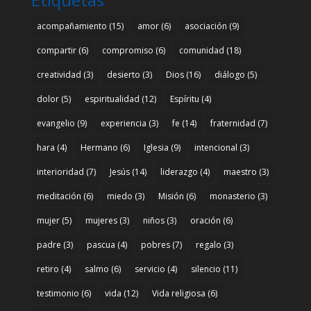
acompañamiento
(15)
amor
(6)
asociación
(9)
compartir
(6)
compromiso
(6)
comunidad
(18)
creatividad
(3)
desierto
(3)
Dios
(16)
diálogo
(5)
dolor
(5)
espiritualidad
(12)
Espíritu
(4)
evangelio
(9)
experiencia
(3)
fe
(14)
fraternidad
(7)
hara
(4)
Hermano
(6)
Iglesia
(9)
intencional
(3)
interioridad
(7)
Jesús
(14)
liderazgo
(4)
maestro
(3)
meditación
(6)
miedo
(3)
Misión
(6)
monasterio
(3)
mujer
(5)
mujeres
(3)
niños
(3)
oración
(6)
padre
(3)
pascua
(4)
pobres
(7)
regalo
(3)
retiro
(4)
salmo
(6)
servicio
(4)
silencio
(11)
testimonio
(6)
vida
(12)
Vida religiosa
(6)