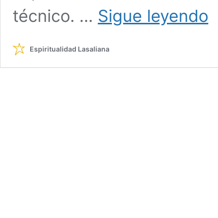
Ma
técnico. …
Sigue leyendo
a
nue
dio
Espiritualidad Lasaliana
Un
Dio
pa
un
cr
adu
Lib