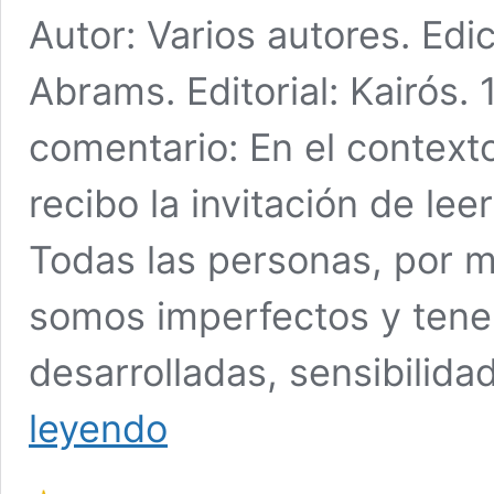
Autor: Varios autores. Edi
Abrams. Editorial: Kairós.
comentario: En el contex
recibo la invitación de lee
Todas las personas, por 
somos imperfectos y ten
desarrolladas, sensibilid
Encuentro
leyendo
con
la
Sombra.